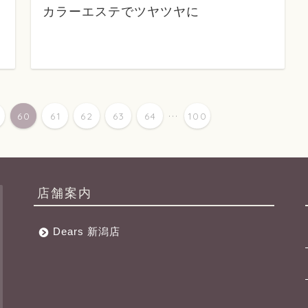
カラーエステでツヤツヤに
...
60
61
62
63
64
100
店舗案内
Dears 新潟店