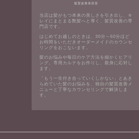
髪質改善美容室
当店は髪がもつ本来の美しさを引き出し、キ
レイにまとまる艶髪へと導く、髪質改善の専
門店です。
はじめてお越しのときは、30分～60分ほど
お時間をいただきオーダーメイドのカウンセ
リングをおこないます。
髪のお悩みや毎日のケア方法を細かくヒアリ
ング。専用カルテをお作りし、親身に応対し
ます。
「もう一生付き合っていくしかない」とあき
らめていた髪のお悩みを、独自の髪質改善メ
ニューと丁寧なカウンセリングで解決しま
す。