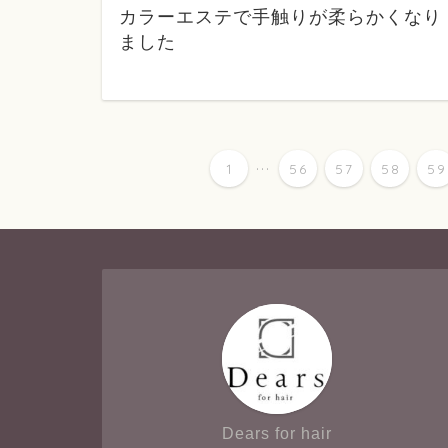
カラーエステで手触りが柔らかくなり
ました
...
1
56
57
58
59
Dears for hair