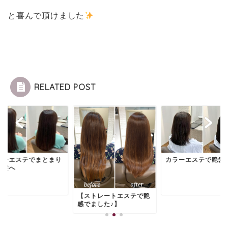
と喜んで頂けました
RELATED POST
ラーエステでまとまり
カラーエステで艶髪
る髪へ
【ストレートエステで艶
感でました♪】