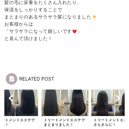
髪の毛に栄養をたくさん入れたり、
保湿をしっかりすることで
まとまりのあるサラサラ髪になりました
お客様からは
「サラサラになって嬉しいです
」
と喜んで頂けました！
RELATED POST
リートメントエステで
トリートメントエステで
トリートメントエス
髪に！
まとまりました！
さらさらに！